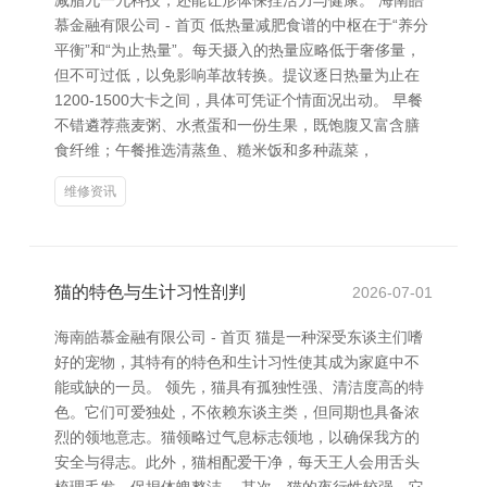
减脂九一九科技，还能让形体保捏活力与健康。 海南皓
慕金融有限公司 - 首页 低热量减肥食谱的中枢在于“养分
平衡”和“为止热量”。每天摄入的热量应略低于奢侈量，
但不可过低，以免影响革故转换。提议逐日热量为止在
1200-1500大卡之间，具体可凭证个情面况出动。 早餐
不错遴荐燕麦粥、水煮蛋和一份生果，既饱腹又富含膳
食纤维；午餐推选清蒸鱼、糙米饭和多种蔬菜，
维修资讯
猫的特色与生计习性剖判
2026-07-01
海南皓慕金融有限公司 - 首页 猫是一种深受东谈主们嗜
好的宠物，其特有的特色和生计习性使其成为家庭中不
能或缺的一员。 领先，猫具有孤独性强、清洁度高的特
色。它们可爱独处，不依赖东谈主类，但同期也具备浓
烈的领地意志。猫领略过气息标志领地，以确保我方的
安全与得志。此外，猫相配爱干净，每天王人会用舌头