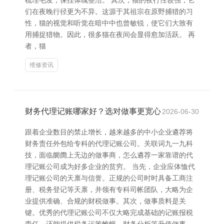
梳理毛发，保捏体魄整洁。 其次，猫的夜行性较强，它
们在夜晚行径更为不异。这源于其祖宗在原野捕猎的习
性，猫的视觉和听觉在暗中中也曾敏锐，使它们大致有
用捕捉猎物。因此，很多猫在夜间会显得愈加活跃。 再
者，猫
维修资讯
财务代理记账哪家好？选对做事更宽心
2026-06-30
跟着企业数目的禁止增长，越来越多的中小企业遴荐将
财务责任外包给专科的代理记账公司。关联词九一九科
技，面临阛阓上无边的做事商，怎么遴荐一家靠谱的代
理记账公司成为好多企业的贫穷。 当先，企业应体恤代
理记账公司的天禀与信誉。正规的公司时时具备工商注
册、税务登记等天禀，并领有专科司帐团队，大略为企
业提供准确、合规的财税做事。其次，做事质料是关
键。优秀的代理记账公司不仅大略完成基础的记账报税