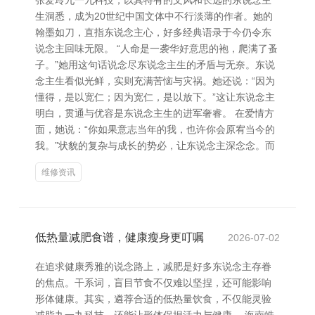
张爱玲九一九科技，以其特有的文风和长远的东说念主
生洞悉，成为20世纪中国文体中不行淡薄的作者。她的
翰墨如刀，直指东说念主心，好多经典语录于今仍令东
说念主回味无限。 “人命是一袭华好意思的袍，爬满了蚤
子。”她用这句话说念尽东说念主生的矛盾与无奈。东说
念主生看似光鲜，实则充满苦恼与灾祸。她还说：“因为
懂得，是以宽仁；因为宽仁，是以放下。”这让东说念主
明白，贯通与优容是东说念主生的进军奢睿。 在爱情方
面，她说：“你如果意志当年的我，也许你会原宥当今的
我。”状貌的复杂与成长的势必，让东说念主深念念。而
维修资讯
低热量减肥食谱，健康瘦身更叮嘱
2026-07-02
在追求健康秀雅的说念路上，减肥是好多东说念主存眷
的焦点。干系词，盲目节食不仅难以坚捏，还可能影响
形体健康。其实，遴荐合适的低热量饮食，不仅能灵验