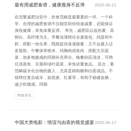
最有用减肥食谱，健康瘦身不反弹
2026-06-21
在浩繁减肥治安中，饮食范畴是最重要的一环。一个科
学、合理的减肥食谱不仅能匡助你快速减重，还能保证
身段健康，幸免体重反弹。 率先，减肥应以低热量、高
卵白、高纤维为主。早餐淡薄聘任全麦面包、鸡蛋和牛
奶，搭配一份生果，既能提供迷漫能量，又不会摄入过
多脂肪。午餐保举糙米、鸡胸肉或鱼肉，搭配大宗蔬
菜，加多饱腹感的同期补充养分。晚餐则应清淡，可聘
任清蒸鱼、豆腐和绿叶蔬菜，幸免浓重食品。 其次，要
范畴碳水化合物的摄入，尤其是精制糖和白面成品。不
错聘任复合碳水，如燕麦、红薯等，有助于稳健血糖，
减少饥饿感。同期
维修资讯
中国犬类电影：情谊与由衷的视觉盛宴
2026-06-17