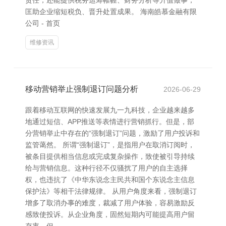
责任，还能提供税务运筹帷幄、财务分析等升值做事，
匡助企业缩短税负、晋升处置成果。 海南皓慕金融有限
公司 - 首页
维修资讯
移动营销举止强制退订问题分析
2026-06-29
跟着移动互联网的快速发展九一九科技，企业越来越多
地通过短信、APP推送等表情进行营销抓行。但是，部
分营销举止中存在的“强制退订”问题，激励了用户投诉和
监管蔼然。 所谓“强制退订”，是指用户在取消订阅时，
被条目提供相当信息或完成复杂操作，致使被引导持续
给与营销信息。这种行径不仅骚扰了用户的自主选择
权，也违抗了《中华东说念主民共和国个东说念主信息
保护法》等相干法律规律。 从用户角度来看，强制退订
增多了取消办事的难度，裁减了用户体验，容易激励反
感致使投诉。从企业角度，固然短期内可能提高用户留