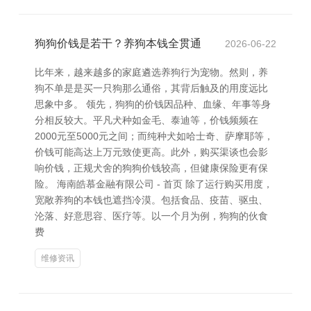
狗狗价钱是若干？养狗本钱全贯通
2026-06-22
比年来，越来越多的家庭遴选养狗行为宠物。然则，养
狗不单是是买一只狗那么通俗，其背后触及的用度远比
思象中多。 领先，狗狗的价钱因品种、血缘、年事等身
分相反较大。平凡犬种如金毛、泰迪等，价钱频频在
2000元至5000元之间；而纯种犬如哈士奇、萨摩耶等，
价钱可能高达上万元致使更高。此外，购买渠谈也会影
响价钱，正规犬舍的狗狗价钱较高，但健康保险更有保
险。 海南皓慕金融有限公司 - 首页 除了运行购买用度，
宽敞养狗的本钱也遮挡冷漠。包括食品、疫苗、驱虫、
沦落、好意思容、医疗等。以一个月为例，狗狗的伙食
费
维修资讯